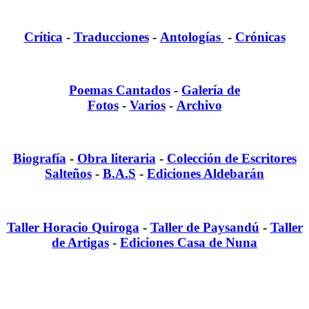
Crítica
-
Traducciones
-
Antologías
-
Crónicas
Poemas Cantados
-
Galería de
Fotos
-
Varios
-
Archivo
Biografía
-
Obra literaria
-
Colección de Escritores
Salteños
-
B.A.S
-
Ediciones Aldebarán
Taller Horacio Quiroga
-
Taller de Paysandú
-
Taller
de Artigas
-
Ediciones Casa de Nuna