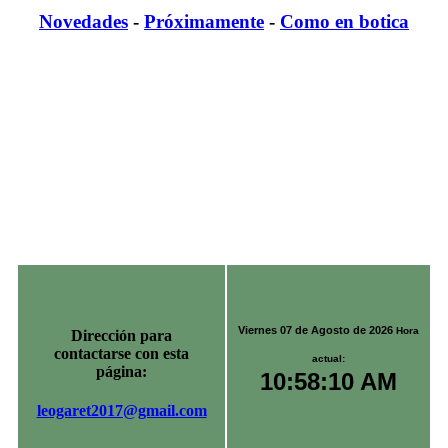
Novedades
-
Próximamente
-
Como en botica
Viernes 07 de Agosto de 2026
Hora
Dirección para
contactarse con esta
actual:
página:
10:58:10 AM
leogaret2017@gmail.com