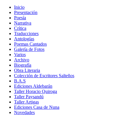
Inicio
Presentación
Poesía
Narrativa
Crítica
Traducciones
Antologías
Poemas Cantados
Galería de Fotos
Varios
Archivo
Biografía
Obra Literaria
Colección de Escritores Salteños
B.A.S
Ediciones Aldebarán
Taller Horacio Quiroga
Taller Paysandú
Taller Artigas
Ediciones Casa de Nuna
Novedades