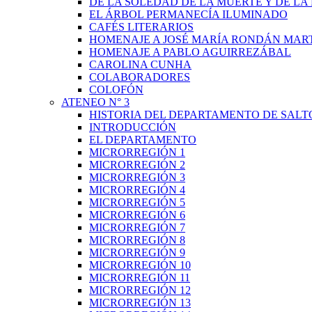
DE LA SOLEDAD DE LA MUERTE Y DE L
EL ÁRBOL PERMANECÍA ILUMINADO
CAFÉS LITERARIOS
HOMENAJE A JOSÉ MARÍA RONDÁN MAR
HOMENAJE A PABLO AGUIRREZÁBAL
CAROLINA CUNHA
COLABORADORES
COLOFÓN
ATENEO N° 3
HISTORIA DEL DEPARTAMENTO DE SALT
INTRODUCCIÓN
EL DEPARTAMENTO
MICRORREGIÓN 1
MICRORREGIÓN 2
MICRORREGIÓN 3
MICRORREGIÓN 4
MICRORREGIÓN 5
MICRORREGIÓN 6
MICRORREGIÓN 7
MICRORREGIÓN 8
MICRORREGIÓN 9
MICRORREGIÓN 10
MICRORREGIÓN 11
MICRORREGIÓN 12
MICRORREGIÓN 13