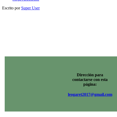
Escrito por
Super User
Dirección para
contactarse con esta
página:
leogaret2017@gmail.com