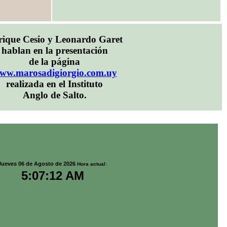
ique Cesio y Leonardo Garet
hablan en la presentación
de la página
ww.marosadigiorgio.com.uy
realizada en el Instituto
Anglo de Salto.
Jueves 06 de Agosto de 2026
Hora actual:
5:07:13 AM