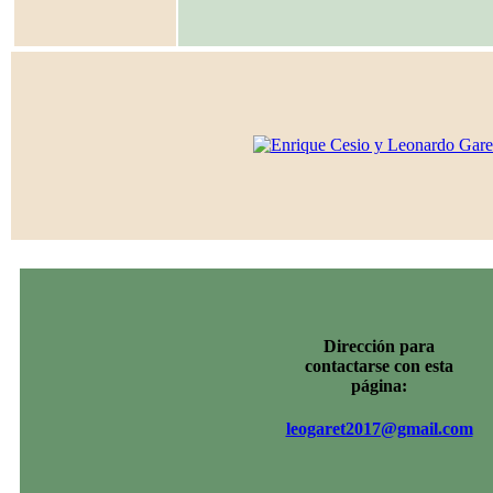
Dirección para
contactarse con esta
página:
leogaret2017@gmail.com