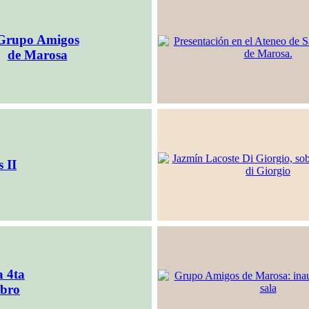
Grupo Amigos
de Marosa
 II
a 4ta
ibro