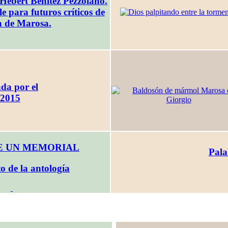
 Hebert Benítez Pezzolano.
e para futuros críticos de
a de Marosa.
da por el
/2015
E UN MEMORIAL
Pala
o de la antología