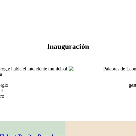
Inauguración
orgio
gest
el
tro