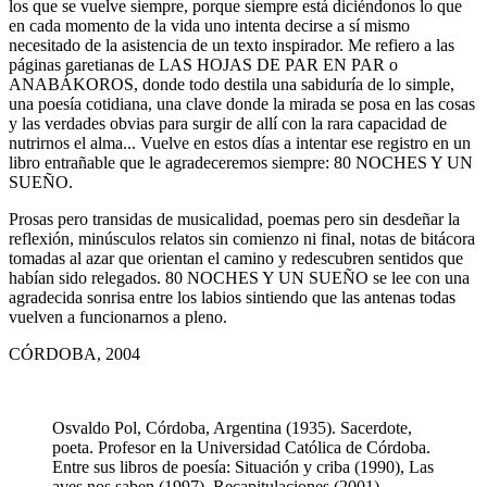
los que se vuelve siempre, porque siempre está diciéndonos lo que
en cada momento de la vida uno intenta decirse a sí mismo
necesitado de la asistencia de un texto inspirador. Me refiero a las
páginas garetianas de LAS HOJAS DE PAR EN PAR o
ANABÁKOROS, donde todo destila una sabiduría de lo simple,
una poesía cotidiana, una clave donde la mirada se posa en las cosas
y las verdades obvias para surgir de allí con la rara capacidad de
nutrirnos el alma... Vuelve en estos días a intentar ese registro en un
libro entrañable que le agradeceremos siempre: 80 NOCHES Y UN
SUEÑO.
Prosas pero transidas de musicalidad, poemas pero sin desdeñar la
reflexión, minúsculos relatos sin comienzo ni final, notas de bitácora
tomadas al azar que orientan el camino y redescubren sentidos que
habían sido relegados. 80 NOCHES Y UN SUEÑO se lee con una
agradecida sonrisa entre los labios sintiendo que las antenas todas
vuelven a funcionarnos a pleno.
CÓRDOBA, 2004
Osvaldo Pol, Córdoba, Argentina (1935). Sacerdote,
poeta. Profesor en la Universidad Católica de Córdoba.
Entre sus libros de poesía: Situación y criba (1990), Las
aves nos saben (1997), Recapitulaciones (2001).