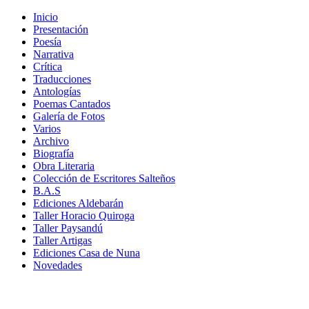
Inicio
Presentación
Poesía
Narrativa
Crítica
Traducciones
Antologías
Poemas Cantados
Galería de Fotos
Varios
Archivo
Biografía
Obra Literaria
Colección de Escritores Salteños
B.A.S
Ediciones Aldebarán
Taller Horacio Quiroga
Taller Paysandú
Taller Artigas
Ediciones Casa de Nuna
Novedades