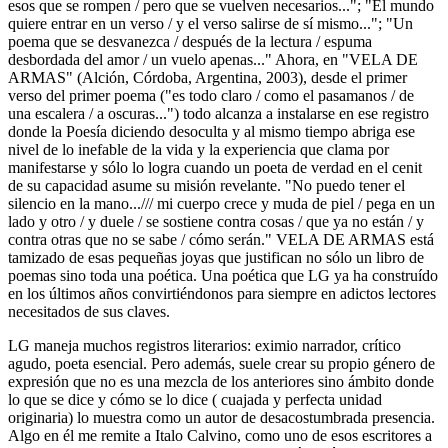
esos que se rompen / pero que se vuelven necesarios..."; "El mundo
quiere entrar en un verso / y el verso salirse de sí mismo..."; "Un
poema que se desvanezca / después de la lectura / espuma
desbordada del amor / un vuelo apenas..." Ahora, en "VELA DE
ARMAS" (Alción, Córdoba, Argentina, 2003), desde el primer
verso del primer poema ("es todo claro / como el pasamanos / de
una escalera / a oscuras...") todo alcanza a instalarse en ese registro
donde la Poesía diciendo desoculta y al mismo tiempo abriga ese
nivel de lo inefable de la vida y la experiencia que clama por
manifestarse y sólo lo logra cuando un poeta de verdad en el cenit
de su capacidad asume su misión revelante. "No puedo tener el
silencio en la mano.../// mi cuerpo crece y muda de piel / pega en un
lado y otro / y duele / se sostiene contra cosas / que ya no están / y
contra otras que no se sabe / cómo serán." VELA DE ARMAS está
tamizado de esas pequeñas joyas que justifican no sólo un libro de
poemas sino toda una poética. Una poética que LG ya ha construído
en los últimos años convirtiéndonos para siempre en adictos lectores
necesitados de sus claves.
LG maneja muchos registros literarios: eximio narrador, crítico
agudo, poeta esencial. Pero además, suele crear su propio género de
expresión que no es una mezcla de los anteriores sino ámbito donde
lo que se dice y cómo se lo dice ( cuajada y perfecta unidad
originaria) lo muestra como un autor de desacostumbrada presencia.
Algo en él me remite a Italo Calvino, como uno de esos escritores a