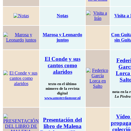
Notas
Visita a
Marosa y Leonardo
Con Guita
juntos
sin Guit
El Conde y sus
Feder
cantos como
Garc
alaridos
Lorca
Salt
texto en el último
número de la revista
nota en la 
digital
La Piedra
www.amsterdamsur.nl
Vídeo
Presentación del
propaga
libro de Malena
colecci