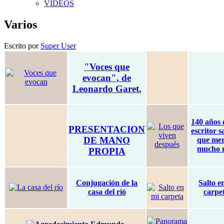
VIDEOS
Varios
Escrito por
Super User
"Voces que
evocan", de
Leonardo Garet.
140 años 
PRESENTACION
escritor s
DE MANO
que mer
mucho 
PROPIA
Conjugación de la
Salto e
casa del rió
carpe