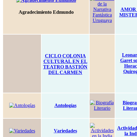
AMOR
Agradecimiento Edmundo
MISTE
Leona
CICLO COLONIA
Garet s
CULTURAL EN EL
Horac
TEATRO BASTIÓN
Quiro
DEL CARMEN
Biogra
Antologías
Litera
Actividad
Variedades
la Ind