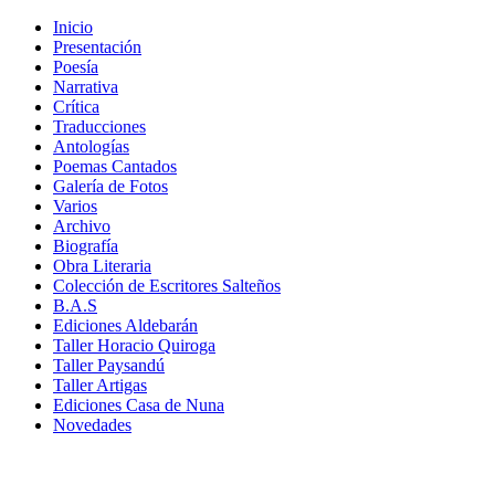
Inicio
Presentación
Poesía
Narrativa
Crítica
Traducciones
Antologías
Poemas Cantados
Galería de Fotos
Varios
Archivo
Biografía
Obra Literaria
Colección de Escritores Salteños
B.A.S
Ediciones Aldebarán
Taller Horacio Quiroga
Taller Paysandú
Taller Artigas
Ediciones Casa de Nuna
Novedades