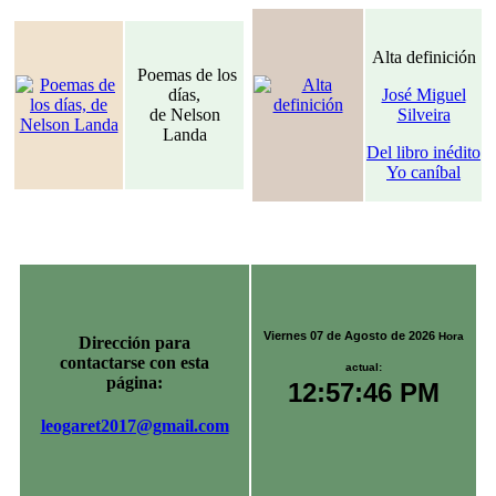
Alta definición
Poemas de los
días,
José Miguel
de Nelson
Silveira
Landa
Del libro inédito
Yo caníbal
Viernes 07 de Agosto de 2026
Hora
Dirección para
contactarse con esta
actual:
página:
12:57:46 PM
leogaret2017@gmail.com