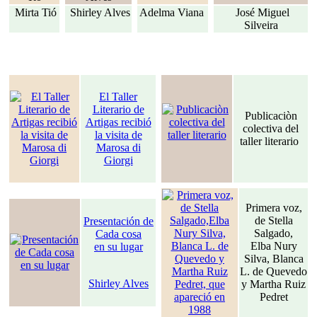
Mirta Tió
Shirley Alves
Adelma Viana
José Miguel
Silveira
El Taller
Literario de
Publicaciòn
Artigas recibió
colectiva del
la visita de
taller literario
Marosa di
Giorgi
Primera voz,
de Stella
Presentación de
Salgado,
Cada cosa
Elba Nury
en su lugar
Silva, Blanca
L. de Quevedo
Shirley Alves
y Martha Ruiz
Pedret