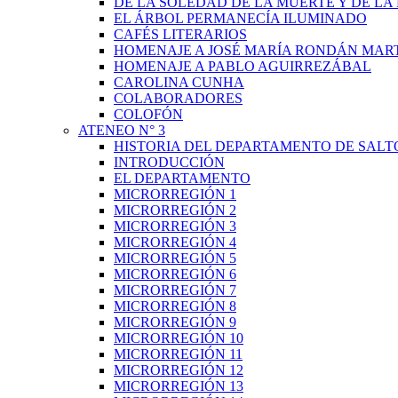
DE LA SOLEDAD DE LA MUERTE Y DE L
EL ÁRBOL PERMANECÍA ILUMINADO
CAFÉS LITERARIOS
HOMENAJE A JOSÉ MARÍA RONDÁN MAR
HOMENAJE A PABLO AGUIRREZÁBAL
CAROLINA CUNHA
COLABORADORES
COLOFÓN
ATENEO N° 3
HISTORIA DEL DEPARTAMENTO DE SALT
INTRODUCCIÓN
EL DEPARTAMENTO
MICRORREGIÓN 1
MICRORREGIÓN 2
MICRORREGIÓN 3
MICRORREGIÓN 4
MICRORREGIÓN 5
MICRORREGIÓN 6
MICRORREGIÓN 7
MICRORREGIÓN 8
MICRORREGIÓN 9
MICRORREGIÓN 10
MICRORREGIÓN 11
MICRORREGIÓN 12
MICRORREGIÓN 13