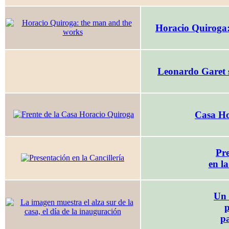
Horacio Quiroga:
Leonardo Garet 
Casa Ho
Pre
en la
Un 
p
p