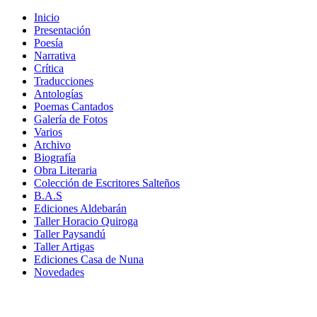
Inicio
Presentación
Poesía
Narrativa
Crítica
Traducciones
Antologías
Poemas Cantados
Galería de Fotos
Varios
Archivo
Biografía
Obra Literaria
Colección de Escritores Salteños
B.A.S
Ediciones Aldebarán
Taller Horacio Quiroga
Taller Paysandú
Taller Artigas
Ediciones Casa de Nuna
Novedades