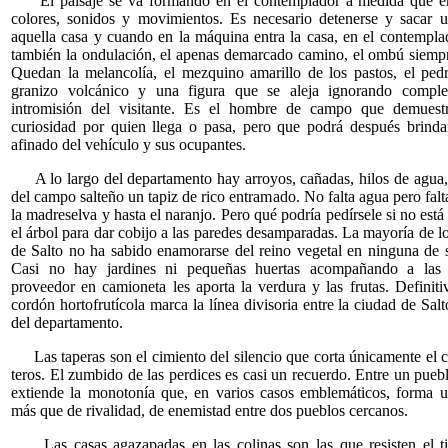
El paisaje se va formando en el contemplador a medida que en
colores, sonidos y movimientos. Es necesario detenerse y sacar 
aquella casa y cuando en la máquina entra la casa, en el contempl
también la ondulación, el apenas demarcado camino, el ombú siempre
Quedan la melancolía, el mezquino amarillo de los pastos, el pe
granizo volcánico y una figura que se aleja ignorando comple
intromisión del visitante. Es el hombre de campo que demuest
curiosidad por quien llega o pasa, pero que podrá después brindar
afinado del vehículo y sus ocupantes.
A lo largo del departamento hay arroyos, cañadas, hilos de agua
del campo salteño un tapiz de rico entramado. No falta agua pero falt
la madreselva y hasta el naranjo. Pero qué podría pedírsele si no está
el árbol para dar cobijo a las paredes desamparadas. La mayoría de l
de Salto no ha sabido enamorarse del reino vegetal en ninguna de 
Casi no hay jardines ni pequeñas huertas acompañando a las
proveedor en camioneta les aporta la verdura y las frutas. Definiti
cordón hortofrutícola marca la línea divisoria entre la ciudad de Salt
del departamento.
Las taperas son el cimiento del silencio que corta únicamente el c
teros. El zumbido de las perdices es casi un recuerdo. Entre un puebl
extiende la monotonía que, en varios casos emblemáticos, forma u
más que de rivalidad, de enemistad entre dos pueblos cercanos.
Las casas agazapadas en las colinas son las que resisten el t