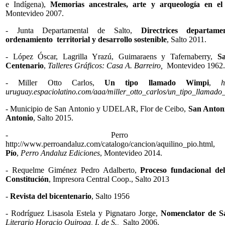
e Indígena),
Memorias ancestrales, arte y arqueología en e
Montevideo 2007.
- Junta Departamental de Salto,
Directrices departame
ordenamiento territorial y desarrollo sostenible
, Salto 2011.
- López Óscar, Lagrilla Yrazú, Guimaraens y Tafernaberry,
Sa
Centenario
,
Talleres Gráficos: Casa A. Barreiro,
Montevideo 1962.
- Miller Otto Carlos,
Un tipo llamado Wimpi
,
h
uruguay.espaciolatino.com/aaa/miller_otto_carlos/un_tipo_llamad
- Municipio de San Antonio y UDELAR, Flor de Ceibo,
San Anton
Antonio
, Salto 2015.
- Perro Andal
http://www.perroandaluz.com/catalogo/cancion/aquilino_pio.htm
Pío
,
Perro Andaluz Ediciones
, Montevideo 2014.
- Requelme Giménez Pedro Adalberto,
Proceso fundacional de
Constitución
, Impresora Central Coop., Salto 2013
-
Revista del bicentenario
, Salto 1956
- Rodríguez Lisasola Estela y Pignataro Jorge,
Nomenclator de Sa
Literario Horacio Quiroga, I. de S.,
Salto 2006.