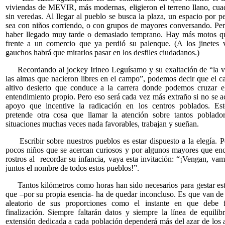
viviendas de MEVIR, más modernas, eligieron el terreno llano, cua
sin veredas. Al llegar al pueblo se busca la plaza, un espacio por 
sea con niños corriendo, o con grupos de mayores conversando. P
haber llegado muy tarde o demasiado temprano. Hay más motos qu
frente a un comercio que ya perdió su palenque. (A los jinetes 
gauchos habrá que mirarlos pasar en los desfiles ciudadanos.)
Recordando al jockey Irineo Leguísamo y su exaltación de “la v
las almas que nacieron libres en el campo”, podemos decir que el 
altivo desierto que conduce a la carrera donde podemos cruzar e
entendimiento propio. Pero eso será cada vez más extraño si no se ac
apoyo que incentive la radicación en los centros poblados. Est
pretende otra cosa que llamar la atención sobre tantos poblado
situaciones muchas veces nada favorables, trabajan y sueñan.
Escribir sobre nuestros pueblos es estar dispuesto a la elegía. P
pocos niños que se acercan curiosos y por algunos mayores que en
rostros al recordar su infancia, vaya esta invitación: “¡Vengan, vam
juntos el nombre de todos estos pueblos!”.
Tantos kilómetros como horas han sido necesarios para gestar es
que –por su propia esencia- ha de quedar inconcluso. Es que van de
aleatorio de sus proporciones como el instante en que debe f
finalización. Siempre faltarán datos y siempre la línea de equilibr
extensión dedicada a cada población dependerá más del azar de los 