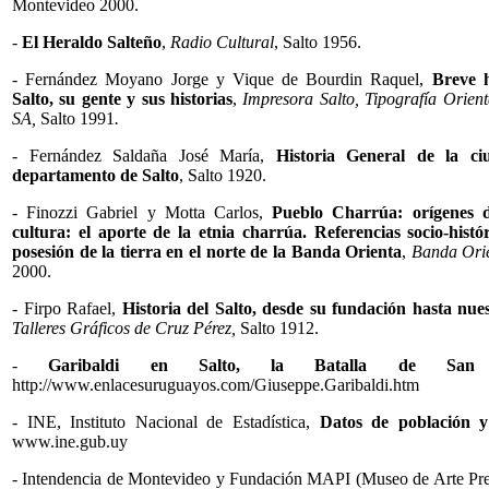
Montevideo 2000.
-
El Heraldo Salteño
,
Radio Cultural
, Salto 1956.
- Fernández Moyano Jorge y Vique de Bourdin Raquel,
Breve h
Salto, su gente y sus historias
,
Impresora Salto, Tipografía Orie
SA,
Salto 1991
.
- Fernández Saldaña José María,
Historia General de la ci
departamento de Salto
, Salto 1920.
- Finozzi Gabriel y Motta Carlos,
Pueblo Charrúa: orígenes d
cultura: el aporte de la etnia charrúa. Referencias socio-histó
posesión de la tierra en el norte de la Banda Orienta
,
Banda Orie
2000.
- Firpo Rafael,
Historia del Salto, desde su fundación hasta nues
Talleres Gráficos de Cruz Pérez,
Salto 1912.
-
Garibaldi en Salto, la Batalla de San 
http://www.enlacesuruguayos.com/Giuseppe.Garibaldi.htm
- INE, Instituto Nacional de Estadística,
Datos de población y
www.ine.gub.uy
- Intendencia de Montevideo y Fundación MAPI (Museo de Arte Pr