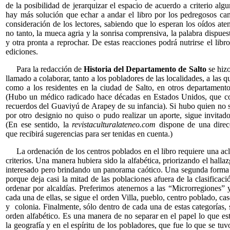
de la posibilidad de jerarquizar el espacio de acuerdo a criterio alg
hay más solución que echar a andar el libro por los pedregosos ca
consideración de los lectores, sabiendo que lo esperan los oídos aten
no tanto, la mueca agria y la sonrisa comprensiva, la palabra dispues
y otra pronta a reprochar. De estas reacciones podrá nutrirse el libr
ediciones.
Para la redacción de
Historia del Departamento de Salto
se hiz
llamado a colaborar, tanto a los pobladores de las localidades, a las qu
como a los residentes en la ciudad de Salto, en otros departamento
(Hubo un médico radicado hace décadas en Estados Unidos, que co
recuerdos del Guaviyú de Arapey de su infancia). Si hubo quien no 
por otro designio no quiso o pudo realizar un aporte, sigue invitado
(En ese sentido, la
revistaculturalateneo.com
dispone de una dir
que recibirá sugerencias para ser tenidas en cuenta.)
La ordenación de los centros poblados en el libro requiere una ac
criterios. Una manera hubiera sido la alfabética, priorizando el hallaz
interesado pero brindando un panorama caótico. Una segunda forma
porque deja casi la mitad de las poblaciones afuera de la clasificaci
ordenar por alcaldías. Preferimos atenernos a las “Microrregiones” 
cada una de ellas, se sigue el orden Villa, pueblo, centro poblado, cas
y colonia. Finalmente, sólo dentro de cada una de estas categorías, s
orden alfabético. Es una manera de no separar en el papel lo que es
la geografía y en el espíritu de los pobladores, que fue lo que se tu