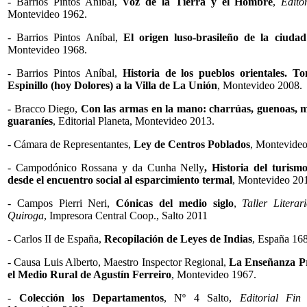
- Barrios Pintos Aníbal,
Voz de la Tierra y el Hombre
,
Edito
Montevideo 1962.
- Barrios Pintos Aníbal,
El origen luso-brasileño de la ciudad
Montevideo 1968.
- Barrios Pintos Aníbal,
Historia de los pueblos orientales. T
Espinillo (hoy Dolores) a la Villa de La Unión
, Montevideo 2008.
- Bracco Diego,
Con las armas en la mano: charrúas, guenoas, 
guaraníes
, Editorial Planeta, Montevideo 2013.
- Cámara de Representantes,
Ley de Centros Poblados
, Montevideo
- Campodónico Rossana y da Cunha Nelly
, Historia del turism
desde el encuentro social al esparcimiento termal
, Montevideo 20
- Campos Pierri Neri,
Cónicas del medio siglo
,
Taller Litera
Quiroga
, Impresora Central Coop., Salto 2011
- Carlos II de España,
Recopilación de Leyes de Indias
, España 16
- Causa Luis Alberto, Maestro Inspector Regional,
La Enseñanza
Pr
el Medio Rural
de Agustín Ferreiro
, Montevideo 1967.
-
Colección los Departamentos
, Nº 4 Salto,
Editorial Fin