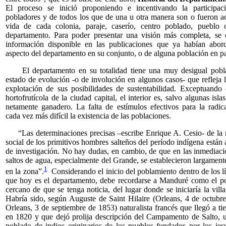
El proceso se inició proponiendo e incentivando la participac
pobladores y de todos los que de una u otra manera son o fueron ac
vida de cada colonia, paraje, caserío, centro poblado, pueblo o
departamento. Para poder presentar una visión más completa, se 
información disponible en las publicaciones que ya habían abor
aspecto del departamento en su conjunto, o de alguna población en par
El departamento en su totalidad tiene una muy desigual pobl
estado de evolución -o de involución en algunos casos- que refleja 
explotación de sus posibilidades de sustentabilidad. Exceptuando 
hortofrutícola de la ciudad capital, el interior es, salvo algunas isla
netamente ganadero. La falta de estímulos efectivos para la radic
cada vez más difícil la existencia de las poblaciones.
“Las determinaciones precisas –escribe Enrique A. Cesio- de la r
social de los primitivos hombres salteños del período indígena están 
de investigación. No hay dudas, en cambio, de que en las inmediaci
saltos de agua, especialmente del Grande, se establecieron largamente
1
en la zona”.
Considerando el inicio del poblamiento dentro de los lí
que hoy es el departamento, debe recordarse a Manduré como el p
cercano de que se tenga noticia, del lugar donde se iniciaría la vill
Habría sido, según Auguste de Saint Hilaire (Orleans, 4 de octubr
Orleans, 3 de septiembre de 1853) naturalista francés que llegó a tie
en 1820 y que dejó prolija descripción del Campamento de Salto,
poblado de indios originarios de los pueblos fundados por los jes