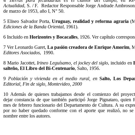
4
Tierras para fecundarlas es el clamor del campo
, en Re
Actualidad
, S. / F. Redactor Responsable Jorge Andrade Ambrosoni
de marzo de 1953, año I, N° 50.
5 Eliseo Salvador Porta,
Uruguay, realidad y reforma agraria
(M
Ediciones de la Banda Oriental
, 1961).
6 Incluido en
Horizontes y Bocacalles
, 1926. Ver capítulo correspon
7 Ver Leonardo Garet,
La pasión creadora de Enrique Amorim
, 
Editores Asociados
, 1990.
8 Mario Jacottet,
Irineo Leguísamo, el jockey del siglo
, incluido en
salteño, El Libro del Bi-Centenario
, Salto, 1956.
9
Población y vivienda en el medio rural, en
Salto, Los Depa
Editorial, Fin de siglo, Montevideo, 2000
10 Además de quienes trabajamos desde el comienzo del proyect
dejar constancia de que también participó Jorge Pignataro, quien f
mes de febrero funcionario del Departamento de Cultura. A su expr
por no haber quedado conforme con el aporte que realizó, no se 
nombre entre los autores.