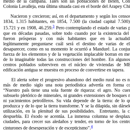
medio de la campaña. Tales son las poblaciones de Belén, Cons
Colonia Lavalleja, esta última situada casi en el borde del Arapey Ch
Nacieron y crecieron; así, en el departamento y según los censos
1834, 1.315 habitantes, en 1854, 7.500 (la ciudad capital 7.500
3
15.721 y en 1908, 46.259.
Pero contemplando el estado de varias 
que en décadas pasadas, sobre todo cuando por la existencia del f
fueron prósperas y con más habitantes que en la actualid
legítimamente preguntarse cuál será el destino de varias de el
desaparecer, como en su momento le ocurrió a Manduré. La conjun
fuerza de los elementos y de la vegetación implacable borran en m
de lo imaginable todas las construcciones del hombre. En algunos
centros poblados sobreviven en el núcleo de viviendas de 
edificación antigua se muestra en proceso de convertirse en tapera.
El alerta sobre el progresivo abandono del medio rural no es n
más de medio siglo una nota periodística advertía en forma co
“Nuestro país tiene una sola fuente de riqueza: el agro. No cue
subsuelo pletórico de minerales, ni grandes extensiones de bosques 
ni yacimientos petrolíferos. Su vida depende de la tierra: de lo qu
produzca y de lo que la tierra transforme. Y se la dilapida, sin dárs
utilización, en la plenitud de sus posibilidades. Entretanto, la
despuebla. El éxodo se acentúa. La inmensa columna se desplaza
ciudades, para crecer sus aledaños y tender, en torno de los centr
4
cinturones de desesperación y de escepticismo”.