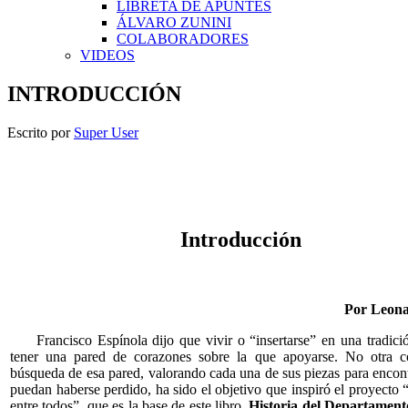
LIBRETA DE APUNTES
ÁLVARO ZUNINI
COLABORADORES
VIDEOS
INTRODUCCIÓN
Escrito por
Super User
Por Leona
Francisco Espínola dijo que vivir o “insertarse” en una tradici
tener una pared de corazones sobre la que apoyarse. No otra c
búsqueda de esa pared, valorando cada una de sus piezas para encont
puedan haberse perdido, ha sido el objetivo que inspiró el proyecto “
entre todos”, que es la base de este libro,
Historia del Departament