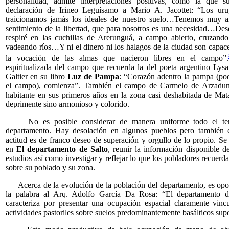
personalidad, admite interpretaciones positivas, como la que s
declaración de Irineo Leguísamo a Mario A. Jacottet: “Los ur
traicionamos jamás los ideales de nuestro suelo…Tenemos muy ar
sentimiento de la libertad, que para nosotros es una necesidad…Des
respiré en las cuchillas de Arerunguá, a campo abierto, cruzand
vadeando ríos…Y ni el dinero ni los halagos de la ciudad son capace
la vocación de las almas que nacieron libres en el campo”.
espiritualizada del campo que recuerda la del poeta argentino Lys
Galtier en su libro
Luz de Pampa
: “Corazón adentro la pampa (pod
el campo), comienza”. También el campo de Carmelo de Arzadun
habitante en sus primeros años en la zona casi deshabitada de Mat
deprimente sino armonioso y colorido.
No es posible considerar de manera uniforme todo el terri
departamento. Hay desolación en algunos pueblos pero también e
actitud es de franco deseo de superación y orgullo de lo propio. Se
en
El departamento de Salto
, reunir la información disponible de
estudios así como investigar y reflejar lo que los pobladores recuerd
sobre su poblado y su zona.
Acerca de la evolución de la población del departamento, es opo
la palabra al Arq. Adolfo García Da Rosa: “El departamento d
caracteriza por presentar una ocupación espacial claramente vinc
actividades pastoriles sobre suelos predominantemente basálticos super