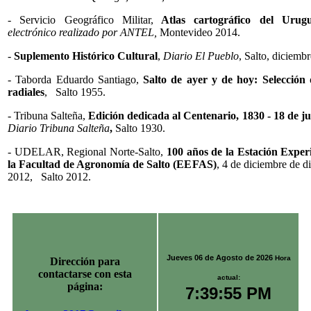
- Servicio Geográfico Militar,
Atlas cartográfico del Urug
electrónico realizado por ANTEL,
Montevideo 2014.
-
Suplemento Histórico Cultural
,
Diario El Pueblo
, Salto, diciemb
- Taborda Eduardo Santiago,
Salto de ayer y de hoy: Selección 
radiales
,
Salto 1955.
- Tribuna Salteña,
Edición dedicada al Centenario, 1830 - 18 de ju
Diario Tribuna Salteña
,
Salto 1930.
- UDELAR, Regional Norte-Salto,
100 años de la Estación Exper
la Facultad de Agronomía de Salto (EEFAS)
, 4 de diciembre de d
2012,
Salto 2012.
Jueves 06 de Agosto de 2026
Hora
Dirección para
contactarse con esta
actual:
página:
7:39:56 PM