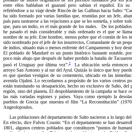
entre ellos hablaban el guaraní pero sabían el español. En su 
refiriéndose a su viaje desde Rincón de las Gallinas hacia Salto: “C
ha sido formado por varias familias que, reunidas por un Jefe, aba
país para sustraerse a las vejaciones a que se les sometía, y sobre to
que, para un indio, es el más grande de los males. De los poblado
he pasado el más considerable y más ordenado es el que se llam
nombre de su jefe. Este hombre, menos pobre que el común de los in
sido nombrado por el jefe de los insurrectos, Comandante de un peq
de indios, situado más o menos enfrente del Campamento y hoy dest
El poblado de Manduré es un punto histórico bastante notable, po
poco más abajo que después de haber perdido la batalla de Tacuarem
2
pasó el Uruguay por última vez”.
La ubicación sería entonces al
arroyo San Antonio y al sur del Ayuí. Quizás lo único que hoy pued
es que quedan vestigios de su cementerio, ubicado en las inmediac
avenida Ojalmi. Lo recordamos a propósito de los varios centros p
están transitando su desaparición, hecho no exclusivo de Salto, del p
región, sino del planeta. El despoblamiento de la campaña se hace os
las más variadas regiones y países. Vaya como ejemplo la desola
pueblos de Grecia que muestra el film “La Reconstitución” (1970
Angeolopoulos.
Las poblaciones del departamento de Salto nacieron a lo largo del
En efecto, dice Fulvio Cousin: “En el departamento se han desarrol
1801, algunos centros poblados que constituyen “puntos de human