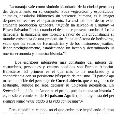
La naranja vale como símbolo identitario de la ciudad pero no p
del departamento en su conjunto. Poca vegetación y esporádicos
animales, desolados kilómetros sin presencia humana, es la image
después de recorrer el departamento. La casi totalidad de su exte
eminente producción ganadera. “¿Quién ha salvado al Uruguay –s
Eliseo Salvador Porta- cuando el destino se presenta sombrío? Lo ha
ganadería; la ganadería que floreció a favor de una circunstancia si
mundo: existencia de una pradera sin fauna autóctona de herbívoros
vacío que las vacas de Hernandarias y de los misioneros jesuitas,
llenar prodigiosamente, estableciendo un hecho y determinando u
5
nuestra economía y a nuestra historia.”
Los escritores intérpretes más constantes del interior de 
costumbres, personajes y centros poblados son Enrique Amorim
Ballesteros. El primero es el que más lo ha nombrado y al
concordancia con su persistente búsqueda de realismo. El paisaje a
marca indeleble del personaje de
Corral abierto
, que es orgulloso d
Mataojito, aunque no sepa declarar su ubicación geográfica. En
6
Saucedo,
también de Amorim, el propio pueblo cuenta su historia.
es, desde el comienzo de
El paisano Aguilar
, el antagonista del p
7
siempre temió verse atado a la vida campesina
”.
Pero también el campo, no el que embrutece impidiendo el desarr