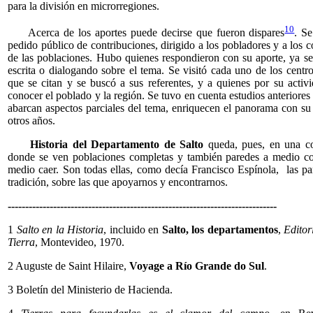
para la división en microrregiones.
10
Acerca de los aportes puede decirse que fueron dispares
. Se
pedido público de contribuciones, dirigido a los pobladores y a los 
de las poblaciones. Hubo quienes respondieron con su aporte, ya s
escrita o dialogando sobre el tema. Se visitó cada uno de los centr
que se citan y se buscó a sus referentes, y a quienes por su activ
conocer el poblado y la región. Se tuvo en cuenta estudios anteriores
abarcan aspectos parciales del tema, enriquecen el panorama con su 
otros años.
Historia del Departamento de Salto
queda, pues, en una co
donde se ven poblaciones completas y también paredes a medio co
medio caer. Son todas ellas, como decía Francisco Espínola, las pa
tradición, sobre las que apoyarnos y encontrarnos.
-----------------------------------------------------------------------------
1
Salto en la Historia
, incluido en
Salto, los departamentos
,
Editor
Tierra
, Montevideo, 1970.
2 Auguste de Saint Hilaire,
Voyage a Río Grande do Sul
.
3 Boletín del Ministerio de Hacienda.