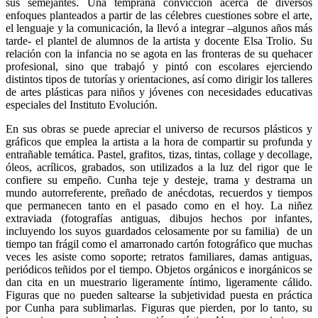
sus semejantes. Una temprana convicción acerca de diversos
enfoques planteados a partir de las célebres cuestiones sobre el arte,
el lenguaje y la comunicación, la llevó a integrar –algunos años más
tarde- el plantel de alumnos de la artista y docente Elsa Trolio. Su
relación con la infancia no se agota en las fronteras de su quehacer
profesional, sino que trabajó y pintó con escolares ejerciendo
distintos tipos de tutorías y orientaciones, así como dirigir los talleres
de artes plásticas para niños y jóvenes con necesidades educativas
especiales del Instituto Evolución.
En sus obras se puede apreciar el universo de recursos plásticos y
gráficos que emplea la artista a la hora de compartir su profunda y
entrañable temática. Pastel, grafitos, tizas, tintas, collage y decollage,
óleos, acrílicos, grabados, son utilizados a la luz del rigor que le
confiere su empeño. Cunha teje y desteje, trama y destrama un
mundo autorreferente, preñado de anécdotas, recuerdos y tiempos
que permanecen tanto en el pasado como en el hoy. La niñez
extraviada (fotografías antiguas, dibujos hechos por infantes,
incluyendo los suyos guardados celosamente por su familia) de un
tiempo tan frágil como el amarronado cartón fotográfico que muchas
veces les asiste como soporte; retratos familiares, damas antiguas,
periódicos teñidos por el tiempo. Objetos orgánicos e inorgánicos se
dan cita en un muestrario ligeramente íntimo, ligeramente cálido.
Figuras que no pueden saltearse la subjetividad puesta en práctica
por Cunha para sublimarlas. Figuras que pierden, por lo tanto, su