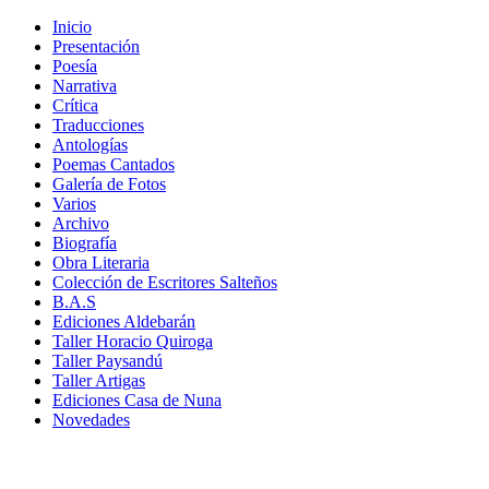
Inicio
Presentación
Poesía
Narrativa
Crítica
Traducciones
Antologías
Poemas Cantados
Galería de Fotos
Varios
Archivo
Biografía
Obra Literaria
Colección de Escritores Salteños
B.A.S
Ediciones Aldebarán
Taller Horacio Quiroga
Taller Paysandú
Taller Artigas
Ediciones Casa de Nuna
Novedades