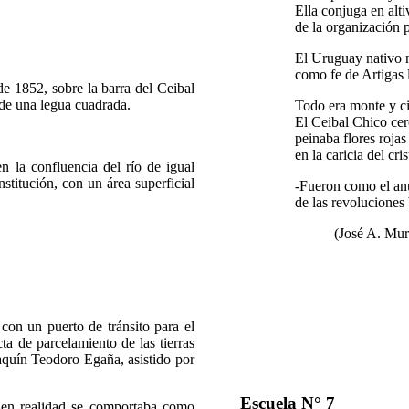
Ella conjuga en alti
de la organización p
El Uruguay nativo 
como fe de Artigas 
 1852, sobre la barra del Ceibal
 de una legua cuadrada.
Todo era monte y ci
El Ceibal Chico cerc
peinaba flores rojas
en la caricia del cri
la confluencia del río de igual
titución, con un área superficial
-Fueron como el an
de las revoluciones
(José A. Mu
on un puerto de tránsito para el
ta de parcelamiento de las tierras
aquín Teodoro Egaña, asistido por
Escuela N° 7
en realidad se comportaba como