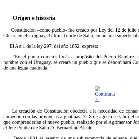
Origen e historia
Constitución –como pueblo- fue creado por Ley del 12 de julio de
Chico, en el Uruguay, 37 km al norte de Salto, en un área superficial
El Art.1 de la ley 297, del año 1852, expresa:
“En el punto comercial más a propósito del Puerto Ramírez, en 
nombre con el Uruguay, se creará un pueblo que se denominará Cons
de una legua cuadrada.”
La creación de Constitución obedecía a la necesidad de contar c
comercio con las provincias argentinas. El 8 de agosto se labró el ac
que comprenderían el nuevo pueblo, realizado por el Agrimensor Jo
el Jefe Político de Salto D. Bernardino Alcain.
Desde 1801 es asiento de una sub-receptoría de aduana, que 