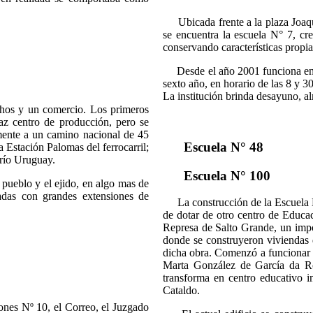
Ubicada frente a la plaza Joaquí
se encuentra la escuela N° 7, cr
conservando características propia
Desde el año 2001 funciona en l
sexto año, en horario de las 8 y 3
La institución brinda desayuno, 
hos y un comercio. Los primeros
caz centro de producción, pero se
amente a un camino nacional de 45
Escuela N° 48
a Estación Palomas del ferrocarril;
 río Uruguay.
Escuela N° 100
 pueblo y el ejido, en algo mas de
adas con grandes extensiones de
La construcción de la Escuela N
de dotar de otro centro de Educa
Represa de Salto Grande, un impo
donde se construyeron viviendas d
dicha obra. Comenzó a funcionar 
Marta González de García da Ro
transforma en centro educativo i
Cataldo.
es Nº 10, el Correo, el Juzgado