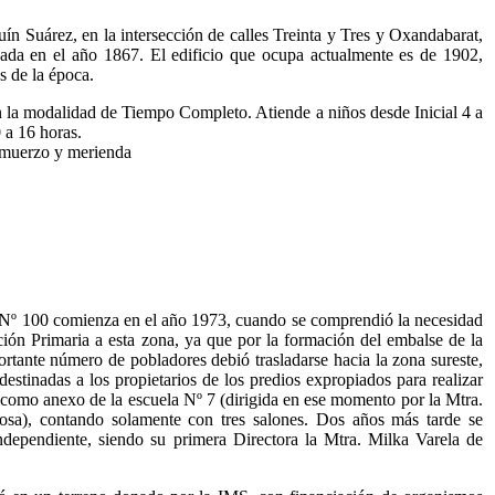
n Suárez, en la intersección de calles Treinta y Tres y Oxandabarat,
eada en el año 1867. El edificio que ocupa actualmente es de 1902,
s de la época.
a modalidad de Tiempo Completo. Atiende a niños desde Inicial 4 a
0 a 16 horas.
almuerzo y merienda
º 100 comienza en el año 1973, cuando se comprendió la necesidad
ción Primaria a esta zona, ya que por la formación del embalse de la
rtante número de pobladores debió trasladarse hacia la zona sureste,
estinadas a los propietarios de los predios expropiados para realizar
como anexo de la escuela Nº 7 (dirigida en ese momento por la Mtra.
sa), contando solamente con tres salones. Dos años más tarde se
ndependiente, siendo su primera Directora la Mtra. Milka Varela de