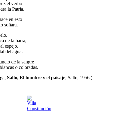
vez el verbo
ara la Patria.
nace en esto
lo soñara.
elo.
a de la barra,
 al espejo,
stal del agua.
uncio de la sangre
 blancas o coloradas.
rga,
Salto, El hombre y el paisaje
, Salto, 1956.)