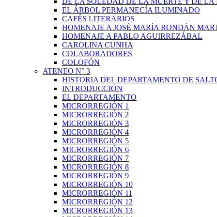
DE LA SOLEDAD DE LA MUERTE Y DE L
EL ÁRBOL PERMANECÍA ILUMINADO
CAFÉS LITERARIOS
HOMENAJE A JOSÉ MARÍA RONDÁN MAR
HOMENAJE A PABLO AGUIRREZÁBAL
CAROLINA CUNHA
COLABORADORES
COLOFÓN
ATENEO N° 3
HISTORIA DEL DEPARTAMENTO DE SALT
INTRODUCCIÓN
EL DEPARTAMENTO
MICRORREGIÓN 1
MICRORREGIÓN 2
MICRORREGIÓN 3
MICRORREGIÓN 4
MICRORREGIÓN 5
MICRORREGIÓN 6
MICRORREGIÓN 7
MICRORREGIÓN 8
MICRORREGIÓN 9
MICRORREGIÓN 10
MICRORREGIÓN 11
MICRORREGIÓN 12
MICRORREGIÓN 13