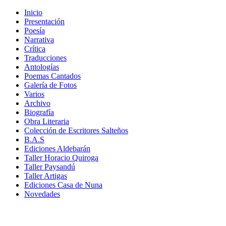
Inicio
Presentación
Poesía
Narrativa
Crítica
Traducciones
Antologías
Poemas Cantados
Galería de Fotos
Varios
Archivo
Biografía
Obra Literaria
Colección de Escritores Salteños
B.A.S
Ediciones Aldebarán
Taller Horacio Quiroga
Taller Paysandú
Taller Artigas
Ediciones Casa de Nuna
Novedades