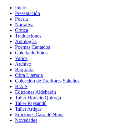
Inicio
Presentación
Poesía
Narrativa
Crítica
Traducciones
Antologías
Poemas Cantados
Galería de Fotos
Varios
Archivo
Biografía
Obra Literaria
Colección de Escritores Salteños
B.A.S
Ediciones Aldebarán
Taller Horacio Quiroga
Taller Paysandú
Taller Artigas
Ediciones Casa de Nuna
Novedades