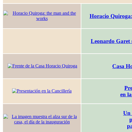
Horacio Quiroga:
Leonardo Garet 
Casa Ho
Pre
en la
Un 
p
p