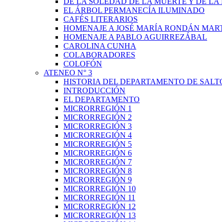
DE LA SOLEDAD DE LA MUERTE Y DE L
EL ÁRBOL PERMANECÍA ILUMINADO
CAFÉS LITERARIOS
HOMENAJE A JOSÉ MARÍA RONDÁN MAR
HOMENAJE A PABLO AGUIRREZÁBAL
CAROLINA CUNHA
COLABORADORES
COLOFÓN
ATENEO N° 3
HISTORIA DEL DEPARTAMENTO DE SALT
INTRODUCCIÓN
EL DEPARTAMENTO
MICRORREGIÓN 1
MICRORREGIÓN 2
MICRORREGIÓN 3
MICRORREGIÓN 4
MICRORREGIÓN 5
MICRORREGIÓN 6
MICRORREGIÓN 7
MICRORREGIÓN 8
MICRORREGIÓN 9
MICRORREGIÓN 10
MICRORREGIÓN 11
MICRORREGIÓN 12
MICRORREGIÓN 13