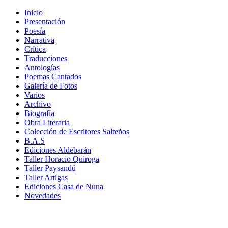
Inicio
Presentación
Poesía
Narrativa
Crítica
Traducciones
Antologías
Poemas Cantados
Galería de Fotos
Varios
Archivo
Biografía
Obra Literaria
Colección de Escritores Salteños
B.A.S
Ediciones Aldebarán
Taller Horacio Quiroga
Taller Paysandú
Taller Artigas
Ediciones Casa de Nuna
Novedades