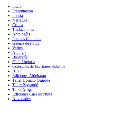
Inicio
Presentación
Poesía
Narrativa
Crítica
Traducciones
Antologías
Poemas Cantados
Galería de Fotos
Varios
Archivo
Biografía
Obra Literaria
Colección de Escritores Salteños
B.A.S
Ediciones Aldebarán
Taller Horacio Quiroga
Taller Paysandú
Taller Artigas
Ediciones Casa de Nuna
Novedades