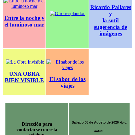
Ricardo Pallares
y
Entre la noche y
la sutil
el luminoso mar
sugerencia de
imágenes
UNA OBRA
El sabor de los
BIEN VISIBLE
viajes
Sabado 08 de Agosto de 2026
Hora
Dirección para
contactarse con esta
actual:
página: